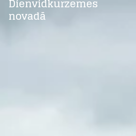
Dienvidkurzemes
novadā