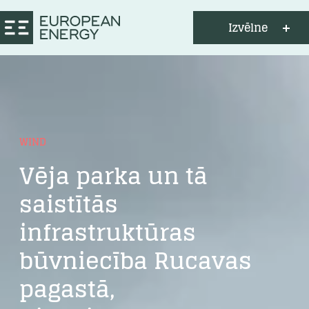
Izvēlne
WIND
Vēja parka un tā
saistītās
infrastruktūras
būvniecība Rucavas
pagastā,