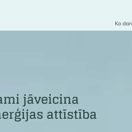
Ko da
mi jāveicina
erģijas attīstība