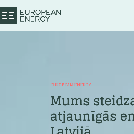
EUROPEAN ENERGY
Mums steidza
atjaunīgās en
Latvijā