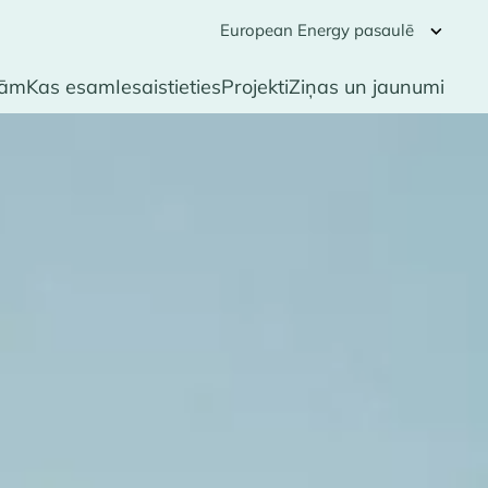
European Energy pasaulē
rām
Kas esam
Iesaistieties
Projekti
Ziņas un jaunumi