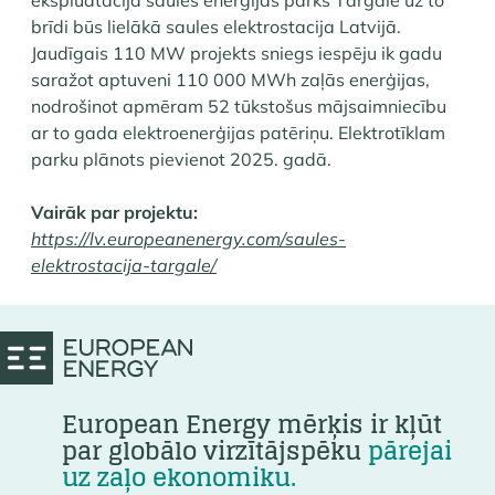
ekspluatācijā saules enerģijas parks Tārgalē uz to
brīdi būs lielākā saules elektrostacija Latvijā.
Jaudīgais 110 MW projekts sniegs iespēju ik gadu
saražot aptuveni 110 000 MWh zaļās enerģijas, ​​
nodrošinot apmēram 52 tūkstošus mājsaimniecību
ar to gada elektroenerģijas patēriņu. Elektrotīklam
parku plānots pievienot 2025. gadā.
Vairāk par projektu:
https://lv.europeanenergy.com/saules-
elektrostacija-targale/
European Energy mērķis ir kļūt
par globālo virzītājspēku
pārejai
uz zaļo ekonomiku.