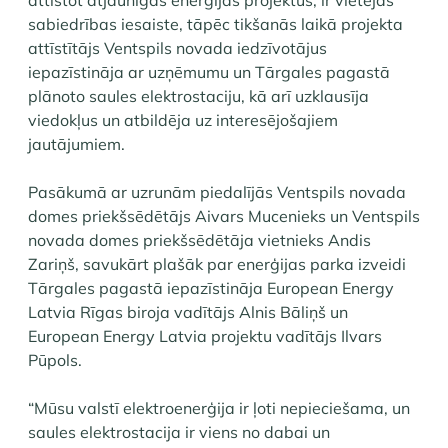
attīstot atjaunīgās enerģijas projektus, ir vietējās
sabiedrības iesaiste, tāpēc tikšanās laikā projekta
attīstītājs Ventspils novada iedzīvotājus
iepazīstināja ar uzņēmumu un Tārgales pagastā
plānoto saules elektrostaciju, kā arī uzklausīja
viedokļus un atbildēja uz interesējošajiem
jautājumiem.
Pasākumā ar uzrunām piedalījās Ventspils novada
domes priekšsēdētājs Aivars Mucenieks un Ventspils
novada domes priekšsēdētāja vietnieks Andis
Zariņš, savukārt plašāk par enerģijas parka izveidi
Tārgales pagastā iepazīstināja European Energy
Latvia Rīgas biroja vadītājs​ Alnis Bāliņš un
European Energy Latvia projektu vadītājs Ilvars
Pūpols.
“Mūsu valstī elektroenerģija ir ļoti nepieciešama, un
saules elektrostacija ir viens no dabai un