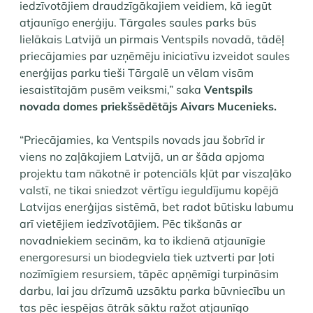
iedzīvotājiem draudzīgākajiem veidiem, kā iegūt
atjaunīgo enerģiju. Tārgales saules parks būs
lielākais Latvijā un pirmais Ventspils novadā, tādēļ
priecājamies par uzņēmēju iniciatīvu izveidot saules
enerģijas parku tieši Tārgalē un vēlam visām
iesaistītajām pusēm veiksmi,” saka
Ventspils
novada domes priekšsēdētājs Aivars Mucenieks.
“Priecājamies, ka Ventspils novads jau šobrīd ir
viens no zaļākajiem Latvijā, un ar šāda apjoma
projektu tam nākotnē ir potenciāls kļūt par viszaļāko
valstī, ne tikai sniedzot vērtīgu ieguldījumu kopējā
Latvijas enerģijas sistēmā, bet radot būtisku labumu
arī vietējiem iedzīvotājiem. Pēc tikšanās ar
novadniekiem secinām, ka to ikdienā atjaunīgie
energoresursi un biodegviela tiek uztverti par ļoti
nozīmīgiem resursiem, tāpēc apņēmīgi turpināsim
darbu, lai jau drīzumā uzsāktu parka būvniecību un
tas pēc iespējas ātrāk sāktu ražot atjaunīgo