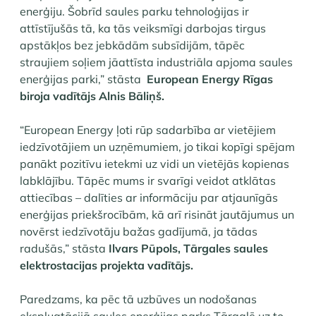
enerģiju. Šobrīd saules parku tehnoloģijas ir
attīstījušās tā, ka tās veiksmīgi darbojas tirgus
apstākļos bez jebkādām subsīdijām, tāpēc
straujiem soļiem jāattīsta industriāla apjoma saules
enerģijas parki,” stāsta
European Energy Rīgas
biroja vadītājs
Alnis Bāliņš.
“European Energy ļoti rūp sadarbība ar vietējiem
iedzīvotājiem un uzņēmumiem, jo tikai kopīgi spējam
panākt pozitīvu ietekmi uz vidi un vietējās kopienas
labklājību. Tāpēc mums ir svarīgi veidot atklātas
attiecības – dalīties ar informāciju par atjaunīgās
enerģijas priekšrocībām, kā arī risināt jautājumus un
novērst iedzīvotāju bažas gadījumā, ja tādas
radušās,” stāsta
Ilvars Pūpols, Tārgales saules
elektrostacijas projekta vadītājs.
Paredzams, ka pēc tā uzbūves un nodošanas