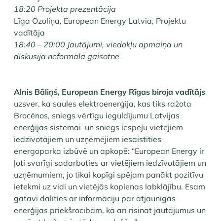
18:20 Projekta prezentācija
Līga Ozoliņa, European Energy Latvia, Projektu
vadītāja
18:40 – 20:00 Jautājumi, viedokļu apmaiņa un
diskusija neformālā gaisotnē
Alnis Bāliņš, European Energy Rīgas biroja vadītājs
uzsver, ka saules elektroenerģija, kas tiks ražota
Brocēnos, sniegs vērtīgu ieguldījumu Latvijas
enerģijas sistēmai un sniegs iespēju vietējiem
iedzīvotājiem un uzņēmējiem iesaistīties
energoparka izbūvē un apkopē: “European Energy ir
ļoti svarīgi sadarboties ar vietējiem iedzīvotājiem un
uzņēmumiem, jo tikai kopīgi spējam panākt pozitīvu
ietekmi uz vidi un vietējās kopienas labklājību. Esam
gatavi dalīties ar informāciju par atjaunīgās
enerģijas priekšrocībām, kā arī risināt jautājumus un