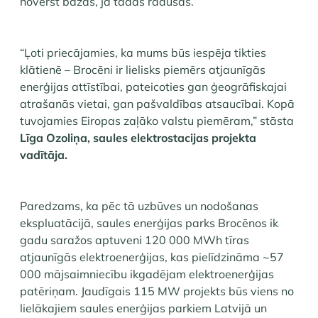
novērst bažas, ja tādas radušās.”
“Ļoti priecājamies, ka mums būs iespēja tikties
klātienē – Brocēni ir lielisks piemērs atjaunīgās
enerģijas attīstībai, pateicoties gan ģeogrāfiskajai
atrašanās vietai, gan pašvaldības atsaucībai. Kopā
tuvojamies Eiropas zaļāko valstu piemēram,” stāsta
Līga Ozoliņa, saules elektrostacijas projekta
vadītāja.
Paredzams, ka pēc tā uzbūves un nodošanas
ekspluatācijā, saules enerģijas parks Brocēnos ik
gadu saražos aptuveni 120 000 MWh tīras
atjaunīgās elektroenerģijas, kas pielīdzināma ~57
000 mājsaimniecību ikgadējam elektroenerģijas
patēriņam. Jaudīgais 115 MW projekts būs viens no
lielākajiem saules enerģijas parkiem Latvijā un