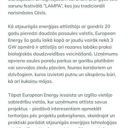
sarunu festivālā “LAMPA”, kas jau tradicionāli
norisināsies Cēsīs.
Kā atjaunīgās enerģijas attīstītājs ar gandrīz 20
gadu pieredzi daudzās pasaules valstīs, European
Energy šo gadu laikā kopā ar jaudu vairāk nekā 3
GW apmērā ir attīstījis arī nozares labāko praksi
bioloģiskās daudzveidības veicināšanā. Uzņēmums
apvieno saules paneļu parkus ar ganību platībām
vai savvaļas ziedu pļavām, faunas koridoriem un
dzīvžogiem, kuros izvietoti putnu un sikspārņu būri,
kā arī kukaiņu mājas.
Tāpat European Energy iesaista un izglīto vietējo
sabiedrību vietās, kur uzņēmums attīsta savus
projektus – piedāvā interesentiem apmeklēt
teritorijas pēc projektu pabeigšanas, skaidrojot un
praktiski parādot atjaunīgās enerģijas tehnoloģijas