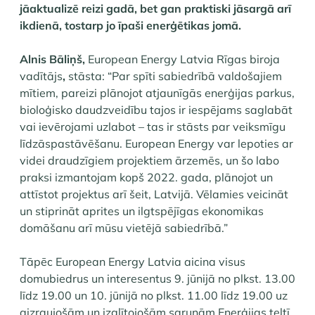
jāaktualizē reizi gadā, bet gan praktiski jāsargā arī
ikdienā, tostarp jo īpaši enerģētikas jomā.
Alnis Bāliņš,
European Energy Latvia Rīgas biroja
vadītājs
,
stāsta: “Par spīti sabiedrībā valdošajiem
mītiem, pareizi plānojot atjaunīgās enerģijas parkus,
bioloģisko daudzveidību tajos ir iespējams saglabāt
vai ievērojami uzlabot – tas ir stāsts par veiksmīgu
līdzāspastāvēšanu. European Energy var lepoties ar
videi draudzīgiem projektiem ārzemēs, un šo labo
praksi izmantojam kopš 2022. gada, plānojot un
attīstot projektus arī šeit, Latvijā. Vēlamies veicināt
un stiprināt aprites un ilgtspējīgas ekonomikas
domāšanu arī mūsu vietējā sabiedrībā.”
Tāpēc European Energy Latvia aicina visus
domubiedrus un interesentus 9. jūnijā no plkst. 13.00
līdz 19.00 un 10. jūnijā no plkst. 11.00 līdz 19.00 uz
aizraujošām un izglītojošām sarunām Enerģijas teltī