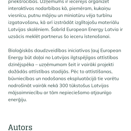
priekšrocības. Uzņēmums ir iecerējis organizēt
interaktīvas nodarbības kā, piemēram, kukaiņu
viesnīcu, putnu mājiņu un miniatūru vēja turbīnu
izgatavošanu, kā arī izstrādāt izglītojošu materiālu
Latvijas skolēniem. Šobrīd European Energy Latvia ir
uzsācis meklēt partnerus šo ieceru īstenošanai.
Bioloģiskās daudzveidības iniciatīvas ļauj European
Energy būt daļai no Latvijas ilgtspējīgas attīstības
dzinējspēka – uzņēmumam šeit ir vairāki projekti
dažādās attīstības stadijās. Pēc to attīstīšanas,
būvniecības un nodošanas ekspluatācijā tie varētu
nodrošināt vairāk nekā 300 tūkstošus Latvijas
mājsaimniecību ar tām nepieciešamo atjaunīgo
enerģiju.
Autors