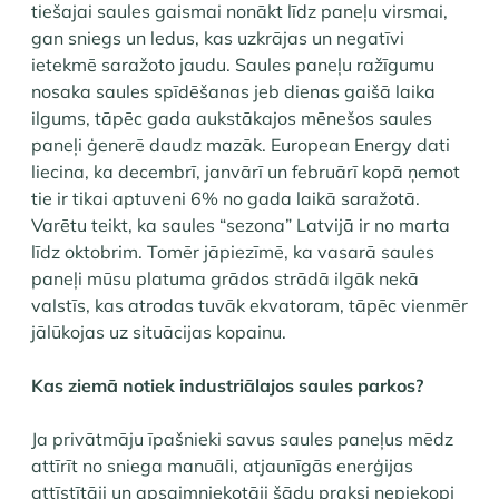
tiešajai saules gaismai nonākt līdz paneļu virsmai,
gan sniegs un ledus, kas uzkrājas un negatīvi
ietekmē saražoto jaudu. Saules paneļu ražīgumu
nosaka saules spīdēšanas jeb dienas gaišā laika
ilgums, tāpēc gada aukstākajos mēnešos saules
paneļi ģenerē daudz mazāk. European Energy dati
liecina, ka decembrī, janvārī un februārī kopā ņemot
tie ir tikai aptuveni 6% no gada laikā saražotā.
Varētu teikt, ka saules “sezona” Latvijā ir no marta
līdz oktobrim. Tomēr jāpiezīmē, ka vasarā saules
paneļi mūsu platuma grādos strādā ilgāk nekā
valstīs, kas atrodas tuvāk ekvatoram, tāpēc vienmēr
jālūkojas uz situācijas kopainu.
Kas ziemā notiek industriālajos saules parkos?
Ja privātmāju īpašnieki savus saules paneļus mēdz
attīrīt no sniega manuāli, atjaunīgās enerģijas
attīstītāji un apsaimniekotāji šādu praksi nepiekopj