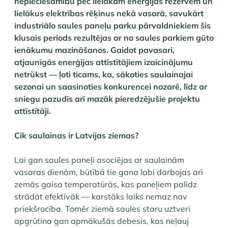
nepieciešamību pēc lielākām enerģijas rezervēm un
lielākus elektrības rēķinus nekā vasarā, savukārt
industriālo saules paneļu parku pārvaldniekiem šis
klusais periods rezultējas ar no saules parkiem gūto
ienākumu mazināšanos. Gaidot pavasari,
atjaunīgās enerģijas attīstītājiem izaicinājumu
netrūkst — ļoti ticams, ka, sākoties saulainajai
sezonai un saasinoties konkurencei nozarē, līdz ar
sniegu pazudīs arī mazāk pieredzējušie projektu
attīstītāji.
Cik saulainas ir Latvijas ziemas?
Lai gan saules paneļi asociējas ar saulainām
vasaras dienām, būtībā tie gana labi darbojas arī
zemās gaisa temperatūrās, kas paneļiem palīdz
strādāt efektīvāk — karstāks laiks nemaz nav
priekšrocība. Tomēr ziemā saules staru uztveri
apgrūtina gan apmākušās debesis, kas neļauj