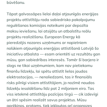
būvēšanu.
Tāpat galvassāpes lielai daļai atjaunīgās enerģijas
projektu attīstītāju rada sabiedrisko pakalpojumu
regulēšanas komisijas noteikumi par depozīta
maksu ieviešanu, lai atsijātu un atbalstītu reālu
projektu realizēšanu. European Energy kā
pieredzējis nozares uzņēmums ar nopietniem
nolūkiem atjaunīgās enerģijas attīstīšanā Latvijā šo
iniciatīvu atbalsta — esam orientēti uz rezultātu gan
mūsu, gan sabiedrības interesēs. Tomēr šī barjera ir
slogs ne tikai uzņēmumiem, kam nav pietiekamu
finanšu līdzekļu, lai spētu attīstīt lielas jaudas
elektrostacijas, — nenoliedzami, tas ir finansiāls
risks pilnīgi visiem attīstītājiem, jo nozīmē naudas
līdzekļu iesaldēšanu līdz pat 2 miljoniem eiro. Tas
viss ietekmē attīstītāju pozīcijas tirgū — cik izdevīgi
un ātri spēsim realizēt savus projektus. Mūsu
aprēķinos, protams, tiek iekļautas arī prognozes