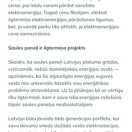
cenai, par kādu varam pārdot saražoto
elektroenerģiju. Tagad cenu fiksējam, slēdzot
ilgtermiņa elektroenerģijas pārdošanas līgumus,
bet, jo vairāk parku tiks attīstīti, jo elektroenerģijas
cena samazināsies.
Saules paneļi ir ilgtermiņa projekts
Skaidrs, ka saules paneļi Latvijas platuma grādos,
visticamāk, nebūs dominējošais enerģijas avots —
apzināmies, ka šis atjaunīgās enerģijas ieguves
veids nav universāls līdzeklis visu enerģētikas
problēmu atrisināšanai. Uz to jālūkojas kā uz vērtīgu
rīku ilgtermiņā, kam ir sava niša enerģijas ražošanā,
tāpēc saules paneļus neabsolutizējam.
Latvijai būtu jāveido tāds ģenerācijas portfelis, kur
savu devumu sniedz dažāda veida elektrostacijas,