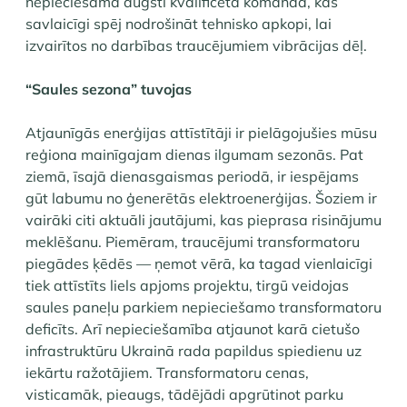
nepieciešama augsti kvalificēta komanda, kas
savlaicīgi spēj nodrošināt tehnisko apkopi, lai
izvairītos no darbības traucējumiem vibrācijas dēļ.
“Saules sezona” tuvojas
Atjaunīgās enerģijas attīstītāji ir pielāgojušies mūsu
reģiona mainīgajam dienas ilgumam sezonās. Pat
ziemā, īsajā dienasgaismas periodā, ir iespējams
gūt labumu no ģenerētās elektroenerģijas. Šoziem ir
vairāki citi aktuāli jautājumi, kas pieprasa risinājumu
meklēšanu. Piemēram, traucējumi transformatoru
piegādes ķēdēs — ņemot vērā, ka tagad vienlaicīgi
tiek attīstīts liels apjoms projektu, tirgū veidojas
saules paneļu parkiem nepieciešamo transformatoru
deficīts. Arī ​nepieciešamība atjaunot karā cietušo
infrastruktūru Ukrainā rada papildus spiedienu uz
iekārtu ražotājiem.​ Transformatoru cenas,
visticamāk, pieaugs, tādējādi apgrūtinot parku