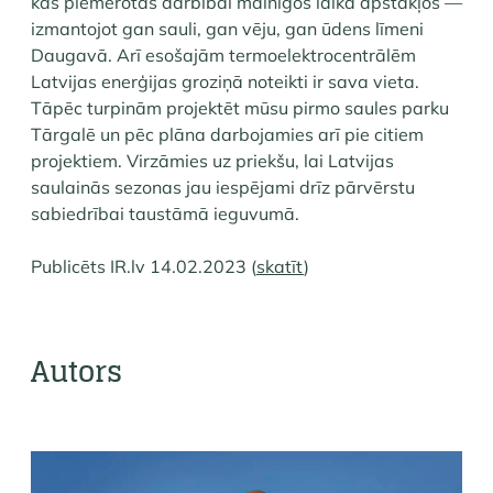
kas piemērotas darbībai mainīgos laika apstākļos —
izmantojot gan sauli, gan vēju, gan ūdens līmeni
Daugavā. Arī esošajām termoelektrocentrālēm
Latvijas enerģijas groziņā noteikti ir sava vieta.
Tāpēc turpinām projektēt mūsu pirmo saules parku
Tārgalē un pēc plāna darbojamies arī pie citiem
projektiem. Virzāmies uz priekšu, lai Latvijas
saulainās sezonas jau iespējami drīz pārvērstu
sabiedrībai taustāmā ieguvumā.
Publicēts IR.lv 14.02.2023 (
skatīt
)
Autors