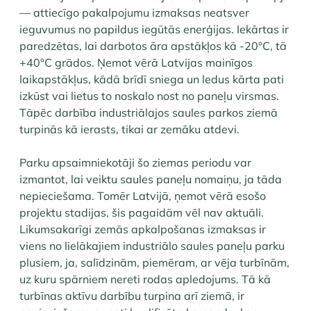
— attiecīgo pakalpojumu izmaksas neatsver
ieguvumus no papildus iegūtās enerģijas. Iekārtas ir
paredzētas, lai darbotos āra apstākļos kā -20°C, tā
+40°C grādos. Ņemot vērā Latvijas mainīgos
laikapstākļus, kādā brīdī sniega un ledus kārta pati
izkūst vai lietus to noskalo nost no paneļu virsmas.
Tāpēc darbība industriālajos saules parkos ziemā
turpinās kā ierasts, tikai ar zemāku atdevi.
Parku apsaimniekotāji šo ziemas periodu var
izmantot, lai veiktu saules paneļu nomaiņu, ja tāda
nepieciešama. Tomēr Latvijā, ņemot vērā esošo
projektu stadijas, šis pagaidām vēl nav aktuāli.
Likumsakarīgi zemās apkalpošanas izmaksas ir
viens no lielākajiem industriālo saules paneļu parku
plusiem, ja, salīdzinām, piemēram, ar vēja turbīnām,
uz kuru spārniem nereti rodas apledojums. Tā kā
turbīnas aktīvu darbību turpina arī ziemā, ir