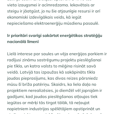
vieta izaugsmei ir acīmredzama. Iekavētais ar
steigu ir jāatgūst, jo nu šie atjaunīgie resursi ir arī
ekonomiski izdevīgākais veids, kā iegūt
nepieciešamo elektroenerģiju mūsdienu pasaulē.
Ir prioritāri svarīgi sakārtot enerģētikas stratēģiju
nacionālā līmenī
Lielā interese par saules un vēja enerģijas parkiem ir
radījusi zināmu sastrēgumu projektu pieslēgšanai
pie tīkla, un katra valsts to mēģina risināt savā
veidā. Latvijā tas izpaužas kā sakāpināts tīkla
jaudas pieprasījums, kas divas reizes pārsniedz
mūsu šī brīža patēriņu. Skaidrs, ka liela daļa no
projektiem nerealizēsies, jo diemžēl vēl joprojām ir
gadījumi, kad jaudas pieslēgšanas atļaujas tiek
iegūtas ar mērķi tās tirgot tālāk, tā neļaujot
nopietniem industrijas spēlētājiem apstiprināt un