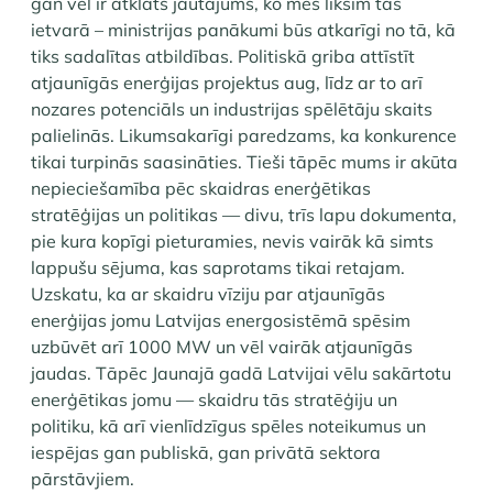
gan vēl ir atklāts jautājums, ko mēs liksim tās
ietvarā – ministrijas panākumi būs atkarīgi no tā, kā
tiks sadalītas atbildības. Politiskā griba attīstīt
atjaunīgās enerģijas projektus aug, līdz ar to arī
nozares potenciāls un industrijas spēlētāju skaits
palielinās. Likumsakarīgi paredzams, ka konkurence
tikai turpinās saasināties. Tieši tāpēc mums ir akūta
nepieciešamība pēc skaidras enerģētikas
stratēģijas un politikas — divu, trīs lapu dokumenta,
pie kura kopīgi pieturamies, nevis vairāk kā simts
lappušu sējuma, kas saprotams tikai retajam.
Uzskatu, ka ar skaidru vīziju par atjaunīgās
enerģijas jomu Latvijas energosistēmā spēsim
uzbūvēt arī 1000 MW un vēl vairāk atjaunīgās
jaudas. Tāpēc Jaunajā gadā Latvijai vēlu sakārtotu
enerģētikas jomu — skaidru tās stratēģiju un
politiku, kā arī vienlīdzīgus spēles noteikumus un
iespējas gan publiskā, gan privātā sektora
pārstāvjiem.