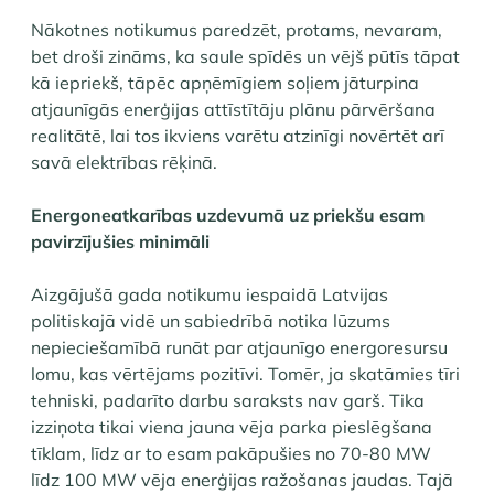
Nākotnes notikumus paredzēt, protams, nevaram,
bet droši zināms, ka saule spīdēs un vējš pūtīs tāpat
kā iepriekš, tāpēc apņēmīgiem soļiem jāturpina
atjaunīgās enerģijas attīstītāju plānu pārvēršana
realitātē, lai tos ikviens varētu atzinīgi novērtēt arī
savā elektrības rēķinā.
Energoneatkarības uzdevumā uz priekšu esam
pavirzījušies minimāli
Aizgājušā gada notikumu iespaidā Latvijas
politiskajā vidē un sabiedrībā notika lūzums
nepieciešamībā runāt par atjaunīgo energoresursu
lomu, kas vērtējams pozitīvi. Tomēr, ja skatāmies tīri
tehniski, padarīto darbu saraksts nav garš. Tika
izziņota tikai viena jauna vēja parka pieslēgšana
tīklam, līdz ar to esam pakāpušies no 70-80 MW
līdz 100 MW vēja enerģijas ražošanas jaudas. Tajā