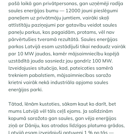
pašā laikā gan privātpersonas, gan uzņēmēji radīja
saules enerģijas bumu — 12000 jauni pieslēgumi
paneļiem uz privātmāju jumtiem, vairāki skaļi
attīstītāju paziņojumi par gatavību veidot saules
paneļu parkus, kas pagaidām, protams, vēl nav
pārvērtušies tveramā rezultātā. Saules enerģijas
parkos Latvijā esam uzstādījuši tikai nedaudz vairāk
par 10 MW jaudas, kamēr mājsaimniecību kopējā
uzstādītā jauda sasniedz jau gandrīz 100 MW.
Izveidojusies situācija, kad, pateicoties samērā
trekniem pabalstiem, mājsaimniecības saražo
krietni vairāk nekā industriāla apjoma saules
enerģijas parki.
Tātad, lēnām kustoties, sākam kaut ko darīt, bet
mums Latvijā vēl tāls ceļš ejams. Ja salīdzinām
kopumā saražoto gan saules, gan vēja enerģijas
ziņā ar Dāniju, kas atrodas līdzīgos platuma grādos,
Latvijā esam izveidojuši aptuveni 1 % no tās —