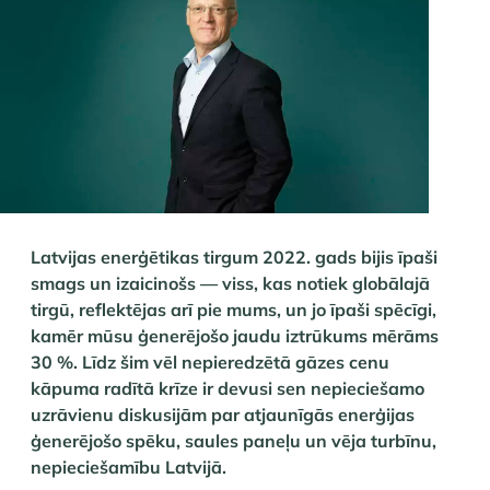
Latvijas enerģētikas tirgum 2022. gads bijis īpaši
smags un izaicinošs — viss, kas notiek globālajā
tirgū, reflektējas arī pie mums, un jo īpaši spēcīgi,
kamēr mūsu ģenerējošo jaudu iztrūkums mērāms
30 %. Līdz šim vēl nepieredzētā gāzes cenu
kāpuma radītā krīze ir devusi sen nepieciešamo
uzrāvienu diskusijām par atjaunīgās enerģijas
ģenerējošo spēku, saules paneļu un vēja turbīnu,
nepieciešamību Latvijā.