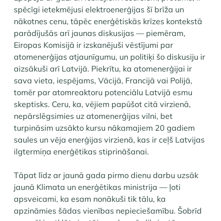
spēcīgi ietekmējusi elektroenerģijas šī brīža un
nākotnes cenu, tāpēc enerģētiskās krīzes kontekstā
parādījušās arī jaunas diskusijas — piemēram,
Eiropas Komisijā ir izskanējuši vēstījumi par
atomenerģijas atjaunīgumu, un politiķi šo diskusiju ir
aizsākuši arī Latvijā. Piekrītu, ka atomenerģijai ir
sava vieta, iespējams, Vācijā, Francijā vai Polijā,
tomēr par atomreaktoru potenciālu Latvijā esmu
skeptisks. Ceru, ka, vējiem papūšot citā virzienā,
nepārslēgsimies uz atomenerģijas vilni, bet
turpināsim uzsākto kursu nākamajiem 20 gadiem
saules un vēja enerģijas virzienā, kas ir ceļš Latvijas
ilgtermiņa enerģētikas stiprināšanai.
Tāpat līdz ar jaunā gada pirmo dienu darbu uzsāk
jaunā Klimata un enerģētikas ministrija — ļoti
apsveicami, ka esam nonākuši tik tālu, ka
apzināmies šādas vienības nepieciešamību. Šobrīd