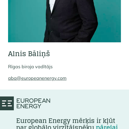
Alnis Bāliņš
Rīgas biroja vadītājs
aba@europeanenergy.com
European Energy mērķis ir kļūt
par globālo virzītājspēku
pārejai