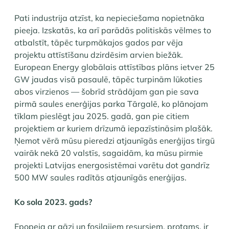
Pati industrija atzīst, ka nepieciešama nopietnāka
pieeja. Izskatās, ka arī parādās politiskās vēlmes to
atbalstīt, tāpēc turpmākajos gados par vēja
projektu attīstīšanu dzirdēsim arvien biežāk.
European Energy globālais attīstības plāns ietver 25
GW jaudas visā pasaulē, tāpēc turpinām lūkoties
abos virzienos — šobrīd strādājam gan pie sava
pirmā saules enerģijas parka Tārgalē, ko plānojam
tīklam pieslēgt jau 2025. gadā, gan pie citiem
projektiem ar kuriem drīzumā iepazīstināsim plašāk.
Ņemot vērā mūsu pieredzi atjaunīgās enerģijas tirgū
vairāk nekā 20 valstīs, sagaidām, ka mūsu pirmie
projekti Latvijas energosistēmai varētu dot gandrīz
500 MW saules radītās atjaunīgās enerģijas.
Ko sola 2023. gads?
Epopeja ar gāzi un fosilajiem resursiem, protams, ir