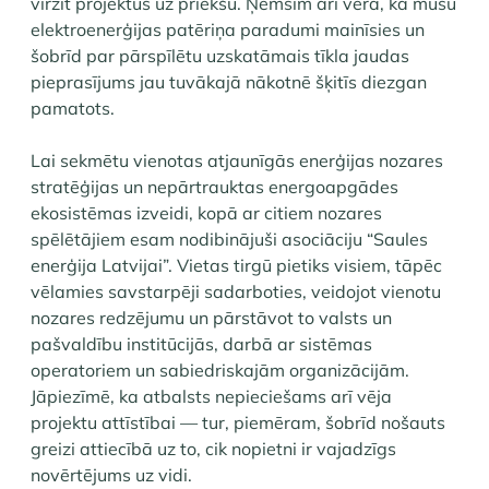
virzīt projektus uz priekšu. Ņemsim arī vērā, ka mūsu
elektroenerģijas patēriņa paradumi mainīsies un
šobrīd par pārspīlētu uzskatāmais tīkla jaudas
pieprasījums jau tuvākajā nākotnē šķitīs diezgan
pamatots.
Lai sekmētu vienotas atjaunīgās enerģijas nozares
stratēģijas un nepārtrauktas energoapgādes
ekosistēmas izveidi, kopā ar citiem nozares
spēlētājiem esam nodibinājuši asociāciju “Saules
enerģija Latvijai”. Vietas tirgū pietiks visiem, tāpēc
vēlamies savstarpēji sadarboties, veidojot vienotu
nozares redzējumu un pārstāvot to valsts un
pašvaldību institūcijās, darbā ar sistēmas
operatoriem un sabiedriskajām organizācijām.
Jāpiezīmē, ka atbalsts nepieciešams arī vēja
projektu attīstībai — tur, piemēram, šobrīd nošauts
greizi attiecībā uz to, cik nopietni ir vajadzīgs
novērtējums uz vidi.